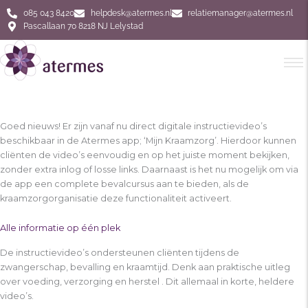
Ga
085 043 8420
helpdesk@atermes.nl
relatiemanager@atermes.nl
naar
Pascallaan 70 8218 NJ Lelystad
de
inhoud
Goed nieuws! Er zijn vanaf nu direct digitale instructievideo’s
beschikbaar in de Atermes app; ‘Mijn Kraamzorg’. Hierdoor kunnen
cliënten de video’s eenvoudig en op het juiste moment bekijken,
zonder extra inlog of losse links. Daarnaast is het nu mogelijk om via
de app een complete bevalcursus aan te bieden, als de
kraamzorgorganisatie deze functionaliteit activeert.
Alle informatie op één plek
De instructievideo’s ondersteunen cliënten tijdens de
zwangerschap, bevalling en kraamtijd. Denk aan praktische uitleg
over voeding, verzorging en herstel . Dit allemaal in korte, heldere
video’s.