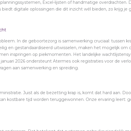
planningssystemen, Excel-lijsten of handmatige overdrachten. D
biedt digitale oplossingen die dit inzicht wél bieden, zo krijg je
cht
robleem. In de geboortezorg is samenwerking cruciaal: tussen kr
 veilig en gestandaardiseerd uitwisselen, maken het mogelijk om c
f samen inspringen op piekmomenten. Het landelijke wachtlijsten
 januari 2026 ondersteunt Atermes ook registraties voor de verl
ragen aan samenwerking en spreiding.
ministratie. Juist als de bezetting krap is, komt dat hard aan. D
n kostbare tijd worden teruggewonnen. Onze ervaring leert: goe