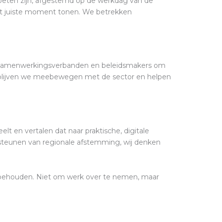
oeten zijn, afgestemd op de werkdag van de
het juiste moment tonen. We betrekken
ers, samenwerkingsverbanden en beleidsmakers om
Zo blijven we meebewegen met de sector en helpen
lt en vertalen dat naar praktische, digitale
rsteunen van regionale afstemming, wij denken
te behouden. Niet om werk over te nemen, maar