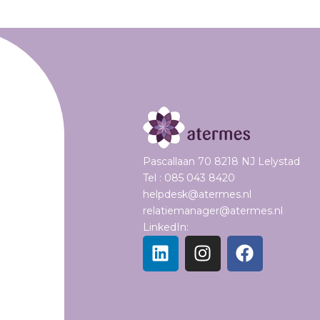
Pascallaan 70 8218 NJ Lelystad
Tel : 085 043 8420
helpdesk@atermes.nl
relatiemanager@atermes.nl
LinkedIn:
L
I
F
i
n
a
n
s
c
k
t
e
e
a
b