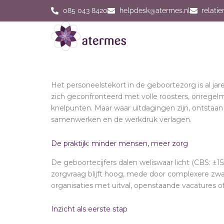
Ga
085 043 8420
helpdesk@atermes.nl
relati
naar
de
inhoud
Het personeelstekort in de geboortezorg is al j
zich geconfronteerd met volle roosters, onregelm
knelpunten. Maar waar uitdagingen zijn, ontstaan 
samenwerken en de werkdruk verlagen.
De praktijk: minder mensen, meer zorg
De geboortecijfers dalen weliswaar licht (CBS: ±
zorgvraag blijft hoog, mede door complexere zwa
organisaties met uitval, openstaande vacatures of
Inzicht als eerste stap