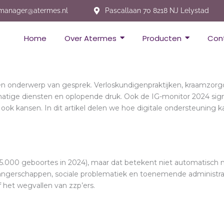
emanager@atermes.nl
Pascallaan 70 8218 NJ Lelystad
Home
Over Atermes
Producten
Con
aren onderwerp van gesprek. Verloskundigenpraktijken, kraamzo
atige diensten en oplopende druk. Ook de IG-monitor 2024 signal
ook kansen. In dit artikel delen we hoe digitale ondersteuning 
155.000 geboortes in 2024), maar dat betekent niet automatisch
ngerschappen, sociale problematiek en toenemende administrati
 het wegvallen van zzp’ers.