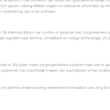
iet andersom. Dat betekent dat systemen gebruiksvriendelijk m
nzicht geven, weinig klikken vragen en relevante informatie op 
en verbetering van onze software.
niet. Bij Atermes blijven we continu in gesprek met zorgverlen
 die signalen naar slimme, schaalbare en veilige technologie. 
 is. Wij staan naast zorgorganisaties, luisteren naar wat er spee
 systemen, het inzichtelijk maken van wachtlijsten of het onde
zicht en slimme ondersteuning essentieel om kwaliteit van zorg 